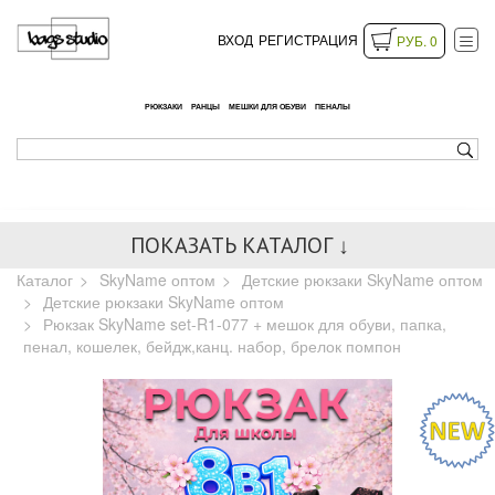
ВХОД
РЕГИСТРАЦИЯ
РУБ. 0
РЮКЗАКИ
РАНЦЫ
МЕШКИ ДЛЯ ОБУВИ
ПЕНАЛЫ
ПОКАЗАТЬ КАТАЛОГ ↓
Каталог
SkyName оптом
Детские рюкзаки SkyName оптом
Детские рюкзаки SkyName оптом
Рюкзак SkyName set-R1-077 + мешок для обуви, папка,
пенал, кошелек, бейдж,канц. набор, брелок помпон