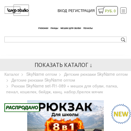
ВХОД
РЕГИСТРАЦИЯ
РУБ. 0
РЮКЗАКИ
РАНЦЫ
МЕШКИ ДЛЯ ОБУВИ
ПЕНАЛЫ
ПОКАЗАТЬ КАТАЛОГ ↓
Каталог
SkyName оптом
Детские рюкзаки SkyName оптом
Детские рюкзаки SkyName оптом
Рюкзак SkyName set-R1-089 + мешок для обуви, папка,
пенал, кошелек, бейдж, канц. набор,брелок мячик