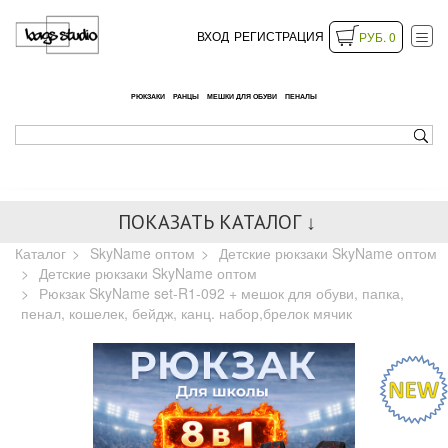
ВХОД
РЕГИСТРАЦИЯ
РУБ. 0
РЮКЗАКИ
РАНЦЫ
МЕШКИ ДЛЯ ОБУВИ
ПЕНАЛЫ
ПОКАЗАТЬ КАТАЛОГ ↓
Каталог
SkyName оптом
Детские рюкзаки SkyName оптом
Детские рюкзаки SkyName оптом
Рюкзак SkyName set-R1-092 + мешок для обуви, папка,
пенал, кошелек, бейдж, канц. набор,брелок мячик