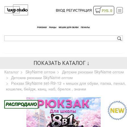
ВХОД
РЕГИСТРАЦИЯ
РУБ. 0
РЮКЗАКИ
РАНЦЫ
МЕШКИ ДЛЯ ОБУВИ
ПЕНАЛЫ
ПОКАЗАТЬ КАТАЛОГ ↓
Каталог
SkyName оптом
Детские рюкзаки SkyName оптом
Детские рюкзаки SkyName оптом
Рюкзак SkyName set-R9-12 + мешок для обуви, папка, пенал,
кошелек, бейдж, канц. наб, брелок , значки