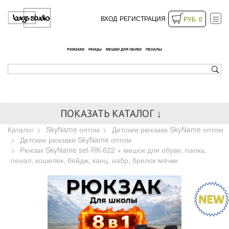
ВХОД
РЕГИСТРАЦИЯ
РУБ. 0
РЮКЗАКИ
РАНЦЫ
МЕШКИ ДЛЯ ОБУВИ
ПЕНАЛЫ
ПОКАЗАТЬ КАТАЛОГ ↓
Каталог
SkyName оптом
Детские рюкзаки SkyName оптом
Детские рюкзаки SkyName оптом
Рюкзак SkyName set-RK-622 + мешок для обуви, папка,
пенал, кошелек, бейдж, канц. набр, брелок мячик