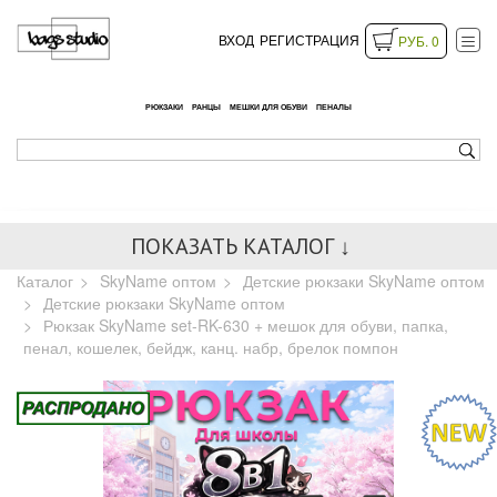
ВХОД
РЕГИСТРАЦИЯ
РУБ. 0
РЮКЗАКИ
РАНЦЫ
МЕШКИ ДЛЯ ОБУВИ
ПЕНАЛЫ
ПОКАЗАТЬ КАТАЛОГ ↓
Каталог
SkyName оптом
Детские рюкзаки SkyName оптом
Детские рюкзаки SkyName оптом
Рюкзак SkyName set-RK-630 + мешок для обуви, папка,
пенал, кошелек, бейдж, канц. набр, брелок помпон