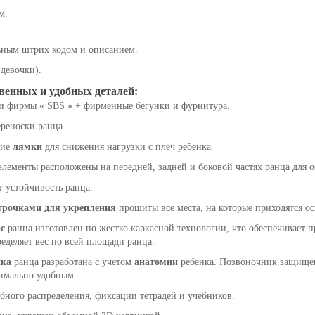
м.
ьным штрих кодом и описанием.
 девочки).
венных и удобных деталей:
и фирмы « SBS » + фирменные бегунки и фурнитура.
ереноски ранца.
кие
лямки
для снижения нагрузки с плеч ребенка.
лементы расположены на передней, задней и боковой частях ранца для о
 устойчивость ранца.
трочками для укрепления
прошиты все места, на которые приходятся о
с
ранца изготовлен по жестко каркасной технологии, что обеспечивает
ределяет вес по всей площади ранца.
нка
ранца разработана с учетом
анатомии
ребенка. Позвоночник защищен
имально удобным.
бного распределения, фиксации тетрадей и учебников.