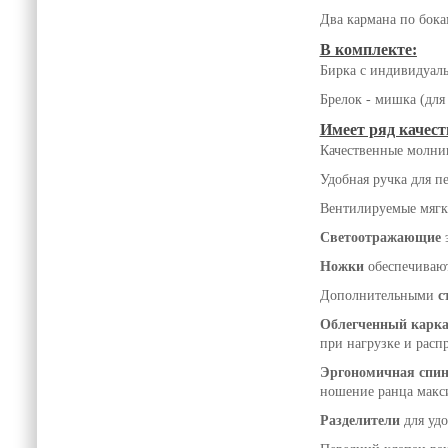
Два кармана по бока
В комплекте:
Бирка с индивидуал
Брелок - мишка (для
Имеет ряд качест
Качественные молни
Удобная ручка для п
Вентилируемые мяг
Светоотражающие
э
Ножки
обеспечивают
Дополнительными
с
Облегченный карка
при нагрузке и расп
Эргономичная спи
ношение ранца макс
Разделители
для удо