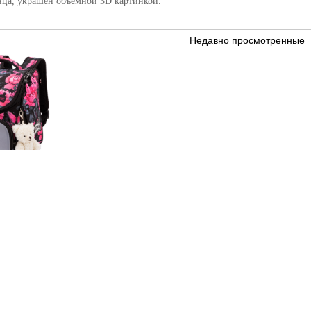
нца, украшен объемной 3D картинкой.
Недавно просмотренные
РУБ.
NAME 2117 +
К МИШКА
ЛОВИЯ
БРЕНДЫ
НОВОСТИ
КОНТАКТЫ
© Bags Studio 2003-2026