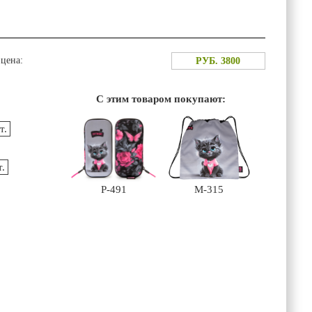
цена:
РУБ. 3800
:
С этим товаром покупают:
т.
.
P-491
М-315