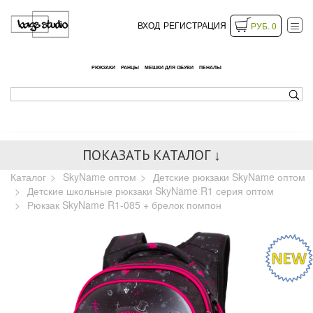
ВХОД
РЕГИСТРАЦИЯ
РУБ. 0
РЮКЗАКИ
РАНЦЫ
МЕШКИ ДЛЯ ОБУВИ
ПЕНАЛЫ
ПОКАЗАТЬ КАТАЛОГ ↓
Каталог
SkyName оптом
Детские рюкзаки SkyName оптом
Детские школьные рюкзаки SkyName R1 серия оптом
Рюкзак SkyName R1-085 + брелок помпон