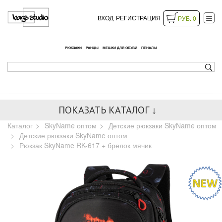
ВХОД
РЕГИСТРАЦИЯ
РУБ. 0
РЮКЗАКИ
РАНЦЫ
МЕШКИ ДЛЯ ОБУВИ
ПЕНАЛЫ
ПОКАЗАТЬ КАТАЛОГ ↓
Каталог
SkyName оптом
Детские рюкзаки SkyName оптом
Детские рюкзаки SkyName оптом
Рюкзак SkyName RK-617 + брелок мячик