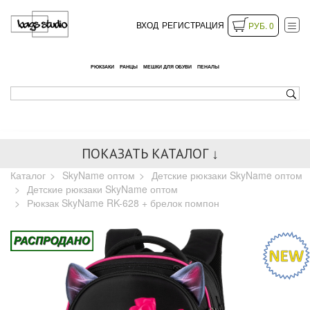
ВХОД
РЕГИСТРАЦИЯ
РУБ. 0
РЮКЗАКИ
РАНЦЫ
МЕШКИ ДЛЯ ОБУВИ
ПЕНАЛЫ
ПОКАЗАТЬ КАТАЛОГ ↓
Каталог
SkyName оптом
Детские рюкзаки SkyName оптом
Детские рюкзаки SkyName оптом
Рюкзак SkyName RK-628 + брелок помпон