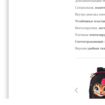
Дополнительными
с
Специальная,
водоо
Внутри рюкзака име
Устойчивые пласти
Вентилируемая,
жес
Плечевые
вентилир
Светоотражающие 
Верхняя
удобная тк