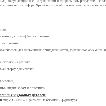
имя), нарушающий законы гравитации и природы. Мы разработали колле
лы, качество и комфорт. Яркий и стильный, он понравится как школьник
ения.
еление (у спинки) без наполнения.
з наполнения.
органайзером для письменных принадлежностей, украшенное объёмной 3
а-сеточки на резинке.
ман сверху для мелочей.
я девочки).
ьным штрих кодом и описанием.
венных и удобных деталей:
и
фирмы
« SBS »
+ фирменные бегунки и фурнитура.