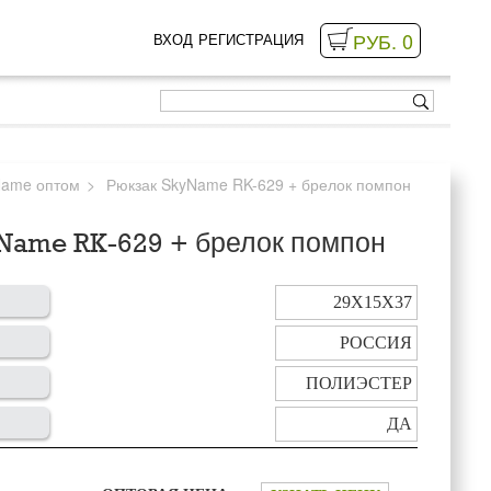
РУБ. 0
ВХОД
РЕГИСТРАЦИЯ
Name оптом
Рюкзак SkyName RK-629 + брелок помпон
Name RK-629 + брелок помпон
29Х15Х37
РОССИЯ
ПОЛИЭСТЕР
ДА