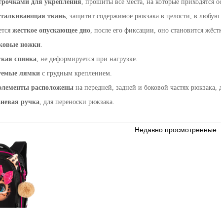
трочками для укрепления
, прошиты все места, на которые приходятся 
тталкивающая ткань
, защитит содержимое рюкзака в целости, в любую 
ется
жесткое опускающее дно
, после его фиксации, оно становится жёст
ковые ножки
.
ткая спинка
, не деформируется при нагрузке.
уемые лямки
с грудным креплением.
элементы расположены
на передней, задней и боковой частях рюкзака, 
аневая ручка
, для переноски рюкзака.
Недавно просмотренные